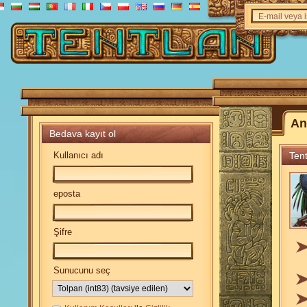
E-mail veya 
An
Bedava kayıt ol
Kullanıcı adı
Ten
eposta
Şifre
Sunucunu seç